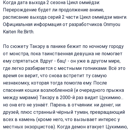
Когда дата выхода 2 сезона Цикл оммёдзи:
Перерождение будет ли продолжение аниме,
расписание выхода серий 2 части Цикл оммёдзи манги.
Официальная информация от разработчиков Onmyou
Kaiten Re:Birth.
По сюжету Такэру в панике бежит по ночному городу
от монстра, пока таинственная девушка не помогает
ему спрятаться. Вдруг - бац! - он уже в другом мире,
где легко разбирается с местными гопниками. Всё это
время он верит, что снова встретит ту самую
незнакомку, которая тогда помогла ему. После
спасения кошки возлюбленной (и очередного прыжка
между мирами) Такэру в 2000-й раз видит Цукимию...
но она его не узнаёт. Парень в отчаянии: ни денег, ни
друзей, плюс странный чёрный туман, превращающий
всех в камень (кроме него, что вызывает интерес у
местных экзорцистов). Когда демон атакует Цукимию,